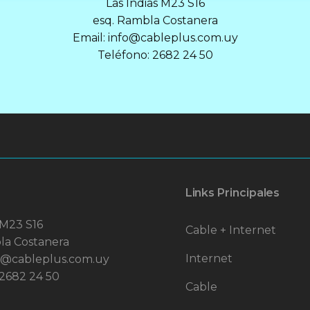
Las Indias M23 S16
esq. Rambla Costanera
Email: info@cableplus.com.uy
Teléfono: 2682 24 50
Links Principales
 M23 S16
Cable + Internet
la Costanera
Internet
fo@cableplus.com.uy
 2682 24 50
Cable