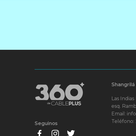
Shangrilá
Las Indias
esq. Ramb
Email: in
Teléfono:
Seguinos