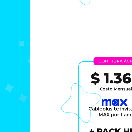
CON FIBRA ÁGI
$ 1.3
Costo Mensual
Cableplus te invit
MAX por 1 añ
+ PACK H