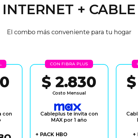
INTERNET + CABLE
El combo más conveniente para tu hogar
L
CON FIBRA PLUS
60
$ 2.830
$
Costo Mensual
a con
Cableplus te invita con
Cabl
o
MAX por 1 año
+ PACK HBO
+
BO